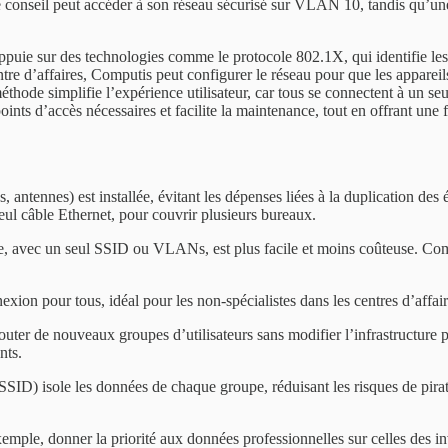
 de conseil peut accéder à son réseau sécurisé sur VLAN 10, tandis qu’
ie sur des technologies comme le protocole 802.1X, qui identifie les u
re d’affaires, Computis peut configurer le réseau pour que les appareil
méthode simplifie l’expérience utilisateur, car tous se connectent à un se
nts d’accès nécessaires et facilite la maintenance, tout en offrant une f
s, antennes) est installée, évitant les dépenses liées à la duplication d
l câble Ethernet, pour couvrir plusieurs bureaux.
e, avec un seul SSID ou VLANs, est plus facile et moins coûteuse. Comp
exion pour tous, idéal pour les non-spécialistes dans les centres d’affair
er de nouveaux groupes d’utilisateurs sans modifier l’infrastructure ph
nts.
SID) isole les données de chaque groupe, réduisant les risques de pi
exemple, donner la priorité aux données professionnelles sur celles des i