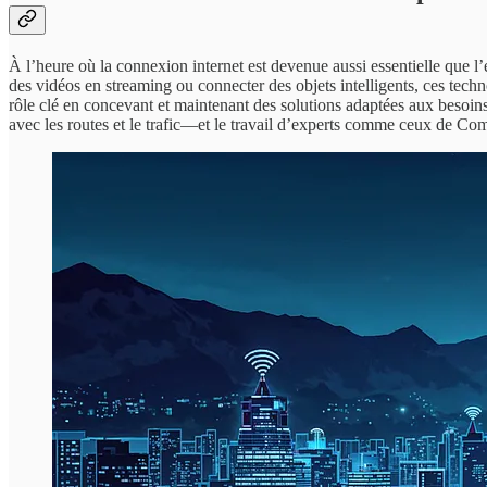
À l’heure où la connexion internet est devenue aussi essentielle que l’él
des vidéos en streaming ou connecter des objets intelligents, ces tec
rôle clé en concevant et maintenant des solutions adaptées aux besoins 
avec les routes et le trafic—et le travail d’experts comme ceux de Com