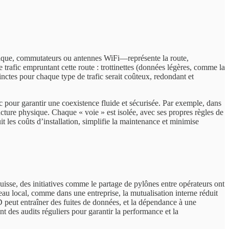
optique, commutateurs ou antennes WiFi—représente la route,
rafic empruntant cette route : trottinettes (données légères, comme la
inctes pour chaque type de trafic serait coûteux, redondant et
our garantir une coexistence fluide et sécurisée. Par exemple, dans
ucture physique. Chaque « voie » est isolée, avec ses propres règles de
t les coûts d’installation, simplifie la maintenance et minimise
uisse, des initiatives comme le partage de pylônes entre opérateurs ont
au local, comme dans une entreprise, la mutualisation interne réduit
 peut entraîner des fuites de données, et la dépendance à une
t des audits réguliers pour garantir la performance et la