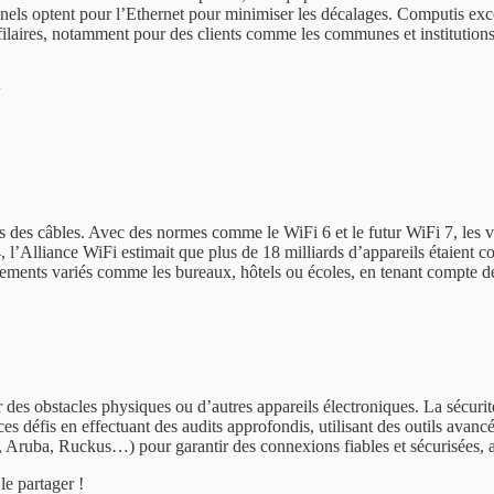
nels optent pour l’Ethernet pour minimiser les décalages. Computis excell
x filaires, notamment pour des clients comme les communes et institutio
l
es des câbles. Avec des normes comme le WiFi 6 et le futur WiFi 7, les vit
, l’Alliance WiFi estimait que plus de 18 milliards d’appareils étaien
ments variés comme les bureaux, hôtels ou écoles, en tenant compte de l
r des obstacles physiques ou d’autres appareils électroniques. La sécuri
ces défis en effectuant des audits approfondis, utilisant des outils avan
o, Aruba, Ruckus…) pour garantir des connexions fiables et sécurisées, a
le partager !