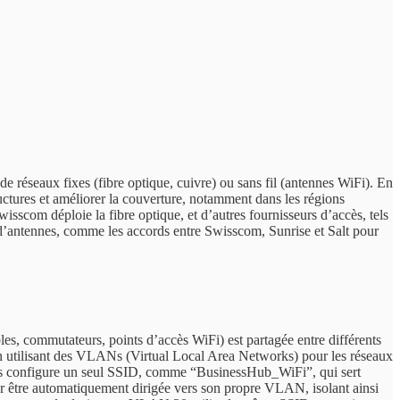
 de réseaux fixes (fibre optique, cuivre) ou sans fil (antennes WiFi). En
uctures et améliorer la couverture, notamment dans les régions
sscom déploie la fibre optique, et d’autres fournisseurs d’accès, tels
u d’antennes, comme les accords entre Swisscom, Sunrise et Salt pour
bles, commutateurs, points d’accès WiFi) est partagée entre différents
 en utilisant des VLANs (Virtual Local Area Networks) pour les réseaux
putis configure un seul SSID, comme “BusinessHub_WiFi”, qui sert
our être automatiquement dirigée vers son propre VLAN, isolant ainsi