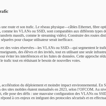
rafic
ons une route et son trafic. Le réseau physique—câbles Ethernet, fibre 
aux, comme les VLANs ou SSID, sont comparables aux différents types de t
ransferts massifs, comme le streaming vidéo). Construire des routes dist
séparées pour chaque utilisateur serait inefficace.
vec des voies réservées—les VLANs ou SSID—qui segmentent le trafic p
ignants, des élèves et des invités, tout en utilisant une seule infrastr
r éviter les interférences et les fuites de données. Cette approche rédui
e trafic tout en réduisant le besoin de nouvelles voies.
ts, accélération du déploiement et moindre impact environnemental. En S
% des sites mobiles étaient mutualisés en 2023, selon l’OFCOM. Au nive
dant, elle pose des défis : une mauvaise configuration des VLANs ou SSID
épond à ces enjeux en intégrant des protocoles sécurisés et en effectuan