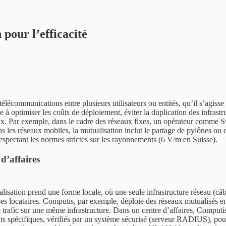
 pour l’efficacité
télécommunications entre plusieurs utilisateurs ou entités, qu’il s’agisse
à optimiser les coûts de déploiement, éviter la duplication des infrastr
x. Par exemple, dans le cadre des réseaux fixes, un opérateur comme Swi
ns les réseaux mobiles, la mutualisation inclut le partage de pylônes o
espectant les normes strictes sur les rayonnements (6 V/m en Suisse).
 d’affaires
alisation prend une forme locale, où une seule infrastructure réseau (câ
rises locataires. Computis, par exemple, déploie des réseaux mutualisés
 le trafic sur une même infrastructure. Dans un centre d’affaires, Com
fiants spécifiques, vérifiés par un système sécurisé (serveur RADIUS), p