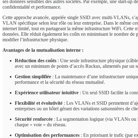
ses données sensibles des autres sociétés. Par exemple, une start-up
confidentialité et performance.
Cette approche avancée, appelée single SSID avec multi-VLANs, s’appu
VLAN spécifique selon leur rôle ou leur entreprise. Dans le même cent
internet limité, tout en partageant la même infrastructure WiFi. Cette 
données. Elle réduit également les coûts en minimisant le nombre de poi
modifier l’infrastructure physique.
Avantages de la mutualisation interne :
Réduction des coûts
: Une seule infrastructure physique (câble
avec un minimum de points d’accès Ruckus, alimentés par un seu
Gestion simplifiée
: La maintenance d’une infrastructure uniqu
performance et la sécurité du réseau mutualisé.
Expérience utilisateur intuitive
: Un seul SSID facilite la conn
Flexibilité et évolutivité
: Les VLANs et SSID permettent d’ajout
entreprises ou un hôtel gérant des variations saisonnières de clie
Sécurité renforcée
: La segmentation logique (via VLANs ou S
chaque « voie » du réseau.
Optimisation des performances
: En priorisant le trafic (par 