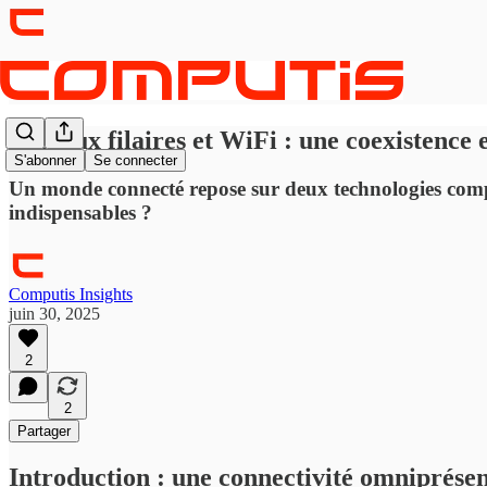
Réseaux filaires et WiFi : une coexistence 
S'abonner
Se connecter
Un monde connecté repose sur deux technologies complém
indispensables ?
Computis Insights
juin 30, 2025
2
2
Partager
Introduction : une connectivité omniprése