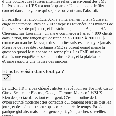
d’une voiture : ces fausses antennes relais qui envoient des SMS «
La Poste » ou « UBS » à tout le quartier. Un petit coup de filet
concret dans une guerre qui se joue souvent dans l’abstrait.
En parallèle, le rançongiciel Akira a littéralement pris la Suisse en
otage cet automne. Près de 200 entreprises touchées, des millions de
francs suisses de préjudice, et l’histoire tragique de Bugnard SA à
Cheseaux-sur-Lausanne : un site e-commerce à l’arrêt, 4 800 clients
dans le flou, une rançon qui descend de 450 000 $ à 200 000 $
comme au marché. Message des autorités suisses : ne payez jamais.
Message de la réalité : certaines PME se posent quand même la
question quand le téléphone ne sonne plus. Les PME suisses,
d’après une enquête, se sentent moins prêtes, et la plateforme
eCrime rapporte une hausse des rançons.
Et notre voisin dans tout ça ?
Le CERT-FR n’a pas chômé : alertes à répétition sur Fortinet, Cisco,
Citrix, Schneider Electric, Google Chrome, Microsoft WSUS…
Rien de spectaculaire, tout est urgent. C’est la routine de la
cybersécurité moderne : des correctifs qui tombent presque tous les
jours, et des administrateurs qui courent après le temps. Pas de
panique globale, mais une urgence partagée : patcher, surveiller,