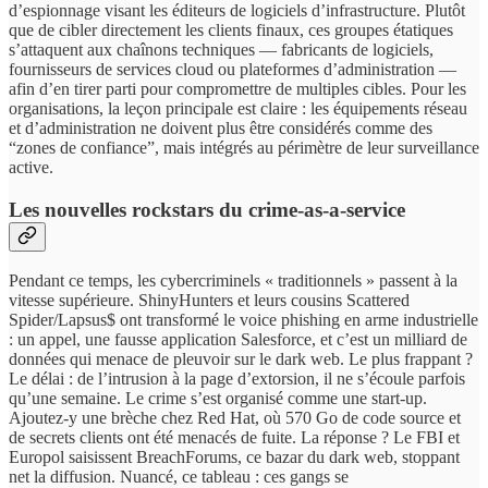
d’espionnage visant les éditeurs de logiciels d’infrastructure. Plutôt
que de cibler directement les clients finaux, ces groupes étatiques
s’attaquent aux chaînons techniques — fabricants de logiciels,
fournisseurs de services cloud ou plateformes d’administration —
afin d’en tirer parti pour compromettre de multiples cibles. Pour les
organisations, la leçon principale est claire : les équipements réseau
et d’administration ne doivent plus être considérés comme des
“zones de confiance”, mais intégrés au périmètre de leur surveillance
active.
Les nouvelles rockstars du crime-as-a-service
Pendant ce temps, les cybercriminels « traditionnels » passent à la
vitesse supérieure. ShinyHunters et leurs cousins Scattered
Spider/Lapsus$ ont transformé le voice phishing en arme industrielle
: un appel, une fausse application Salesforce, et c’est un milliard de
données qui menace de pleuvoir sur le dark web. Le plus frappant ?
Le délai : de l’intrusion à la page d’extorsion, il ne s’écoule parfois
qu’une semaine. Le crime s’est organisé comme une start-up.
Ajoutez-y une brèche chez Red Hat, où 570 Go de code source et
de secrets clients ont été menacés de fuite. La réponse ? Le FBI et
Europol saisissent BreachForums, ce bazar du dark web, stoppant
net la diffusion. Nuancé, ce tableau : ces gangs se