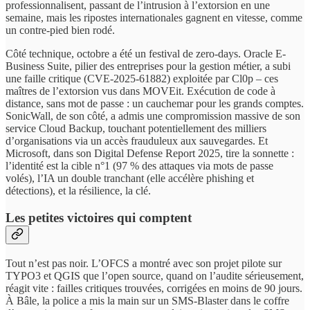
professionnalisent, passant de l’intrusion à l’extorsion en une
semaine, mais les ripostes internationales gagnent en vitesse, comme
un contre-pied bien rodé.
Côté technique, octobre a été un festival de zero-days. Oracle E-
Business Suite, pilier des entreprises pour la gestion métier, a subi
une faille critique (CVE-2025-61882) exploitée par Cl0p – ces
maîtres de l’extorsion vus dans MOVEit. Exécution de code à
distance, sans mot de passe : un cauchemar pour les grands comptes.
SonicWall, de son côté, a admis une compromission massive de son
service Cloud Backup, touchant potentiellement des milliers
d’organisations via un accès frauduleux aux sauvegardes. Et
Microsoft, dans son Digital Defense Report 2025, tire la sonnette :
l’identité est la cible n°1 (97 % des attaques via mots de passe
volés), l’IA un double tranchant (elle accélère phishing et
détections), et la résilience, la clé.
Les petites victoires qui comptent
Tout n’est pas noir. L’OFCS a montré avec son projet pilote sur
TYPO3 et QGIS que l’open source, quand on l’audite sérieusement,
réagit vite : failles critiques trouvées, corrigées en moins de 90 jours.
À Bâle, la police a mis la main sur un SMS-Blaster dans le coffre