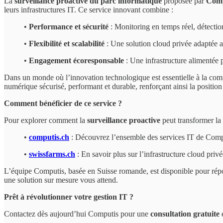
La
surveillance proactive du parc informatique
proposée par
Comp
leurs infrastructures IT. Ce service innovant combine :
•
Performance et sécurité
: Monitoring en temps réel, détection
•
Flexibilité et scalabilité
: Une solution cloud privée adaptée 
•
Engagement écoresponsable
: Une infrastructure alimentée 
Dans un monde où l’innovation technologique est essentielle à la comp
numérique sécurisé, performant et durable, renforçant ainsi la positio
Comment bénéficier de ce service ?
Pour explorer comment la
surveillance proactive
peut transformer la g
•
computis.ch
: Découvrez l’ensemble des services IT de Comput
•
swissfarms.ch
: En savoir plus sur l’infrastructure cloud pri
L’équipe Computis, basée en Suisse romande, est disponible pour répo
une solution sur mesure vous attend.
Prêt à révolutionner votre gestion IT ?
Contactez dès aujourd’hui Computis pour une
consultation gratuite
e