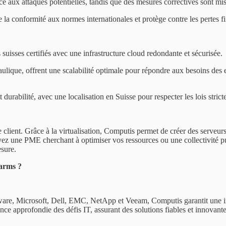
ce aux attaques potentielles, tandis que des mesures correctives sont mise
 la conformité aux normes internationales et protège contre les pertes f
uisses certifiés avec une infrastructure cloud redondante et sécurisée.
aulique, offrent une scalabilité optimale pour répondre aux besoins des e
durabilité, avec une localisation en Suisse pour respecter les lois strict
lient. Grâce à la virtualisation, Computis permet de créer des serveurs v
yez une PME cherchant à optimiser vos ressources ou une collectivité pu
esure.
Farms ?
re, Microsoft, Dell, EMC, NetApp et Veeam, Computis garantit une int
nce approfondie des défis IT, assurant des solutions fiables et innovante