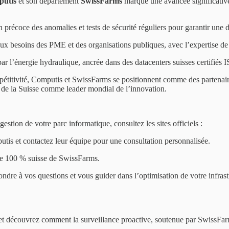
utis
et son département
SwissFarms
marque une avancée significative 
 précoce des anomalies et tests de sécurité réguliers pour garantir une 
aux besoins des PME et des organisations publiques, avec l’expertise d
par l’énergie hydraulique, ancrée dans des datacenters suisses certifiés
étitivité, Computis et SwissFarms se positionnent comme des partenaire
n de la Suisse comme leader mondial de l’innovation.
estion de votre parc informatique, consultez les sites officiels :
is et contactez leur équipe pour une consultation personnalisée.
vée 100 % suisse de SwissFarms.
ndre à vos questions et vous guider dans l’optimisation de votre infra
t découvrez comment la surveillance proactive, soutenue par SwissFarm