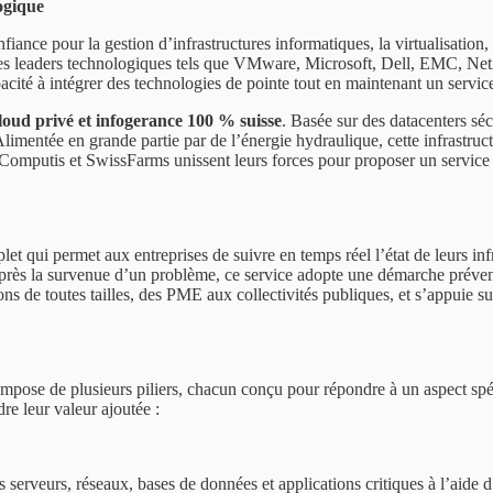
ogique
ance pour la gestion d’infrastructures informatiques, la virtualisation,
r des leaders technologiques tels que VMware, Microsoft, Dell, EMC, N
cité à intégrer des technologies de pointe tout en maintenant un service 
oud privé et infogerance 100 % suisse
. Basée sur des datacenters séc
 Alimentée en grande partie par de l’énergie hydraulique, cette infrastru
omputis et SwissFarms unissent leurs forces pour proposer un service de
et qui permet aux entreprises de suivre en temps réel l’état de leurs infr
près la survenue d’un problème, ce service adopte une démarche préventi
ions de toutes tailles, des PME aux collectivités publiques, et s’appuie
ose de plusieurs piliers, chacun conçu pour répondre à un aspect spécifi
e leur valeur ajoutée :
serveurs, réseaux, bases de données et applications critiques à l’aide 